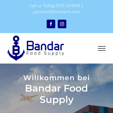
Skip
Call us Today! 0173 2514695
|
to
y.bandar@bandarfs.com
content
Facebook
Instagram
Willkommen bei
Bandar Food
Supply